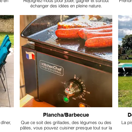
le en
Rejoignez-nous pour jouer, gagner et surtout
Prendre
échanger des idées en pleine nature.
Plancha/Barbecue
D
dîner,
Que ce soit des grillades, des légumes ou des
La pi
pâtes, vous pouvez cuisiner presque tout sur la